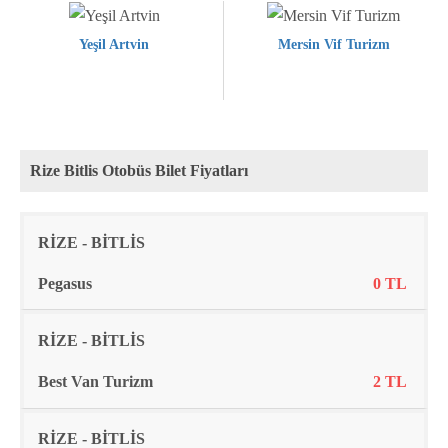
Yeşil Artvin
Mersin Vif Turizm
Rize Bitlis Otobüs Bilet Fiyatları
Rota
Firma
Fiyat
RİZE - BİTLİS
Pegasus
0 TL
RİZE - BİTLİS
Best Van Turizm
2 TL
RİZE - BİTLİS