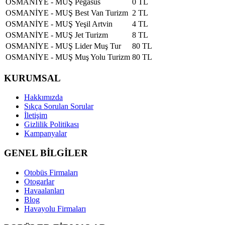
OSMANİYE - MUŞ
Pegasus
0 TL
OSMANİYE - MUŞ
Best Van Turizm
2 TL
OSMANİYE - MUŞ
Yeşil Artvin
4 TL
OSMANİYE - MUŞ
Jet Turizm
8 TL
OSMANİYE - MUŞ
Lider Muş Tur
80 TL
OSMANİYE - MUŞ
Muş Yolu Turizm
80 TL
KURUMSAL
Hakkımızda
Sıkça Sorulan Sorular
İletişim
Gizlilik Politikası
Kampanyalar
GENEL BİLGİLER
Otobüs Firmaları
Otogarlar
Havaalanları
Blog
Havayolu Firmaları