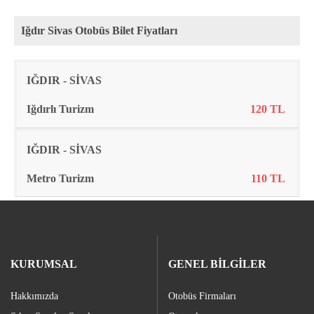
Iğdır Sivas Otobüs Bilet Fiyatları
Rota
Firma
Fiyat
IĞDIR - SİVAS
Iğdırlı Turizm
120 TL
IĞDIR - SİVAS
Metro Turizm
110 TL
KURUMSAL
GENEL BİLGİLER
Hakkımızda
Otobüs Firmaları