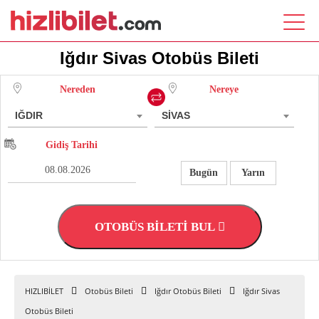
Iğdır Sivas Otobüs Bileti
Nereden
Nereye
IĞDIR
SİVAS
Gidiş Tarihi
Bugün
Yarın
OTOBÜS BİLETİ BUL
HIZLIBİLET
Otobüs Bileti
Iğdır Otobüs Bileti
Iğdır Sivas
Otobüs Bileti