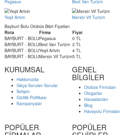
Pegasus
Best Van Turizm
Yeşil Artvin
Mersin Vif Turizm
Bayburt Bolu Otobüs Bilet Fiyatları
Rota
Firma
Fiyat
BAYBURT - BOLU
Pegasus
0 TL
BAYBURT - BOLU
Best Van Turizm
2 TL
BAYBURT - BOLU
Yeşil Artvin
4 TL
BAYBURT - BOLU
Mersin Vif Turizm
5 TL
KURUMSAL
GENEL
BİLGİLER
Hakkımızda
Sıkça Sorulan Sorular
Otobüs Firmaları
İletişim
Otogarlar
Gizlilik Politikası
Havaalanları
Kampanyalar
Blog
Havayolu Firmaları
POPÜLER
POPÜLER
FİRMALAR
ŞEHİRLER