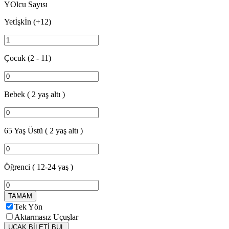
YOlcu Sayısı
Yetİşkİn
(+12)
Çocuk
(2 - 11)
Bebek
( 2 yaş altı )
65 Yaş Üstü
( 2 yaş altı )
Öğrenci
( 12-24 yaş )
TAMAM
Tek Yön
Aktarmasız Uçuşlar
UÇAK BİLETİ BUL