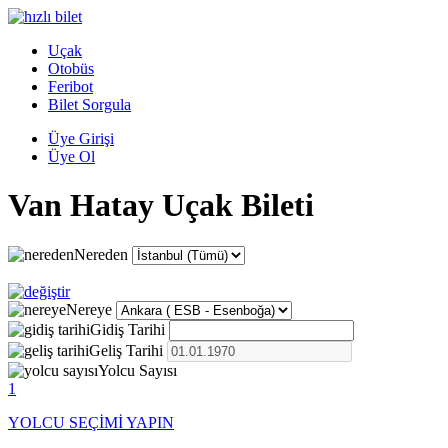
Uçak
Otobüs
Feribot
Bilet Sorgula
Üye Girişi
Üye Ol
Van Hatay Uçak Bileti
Nereden
Nereye
Gidiş Tarihi
Geliş Tarihi
Yolcu Sayısı
1
YOLCU SEÇİMİ YAPIN