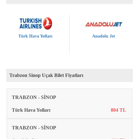
Türk Hava Yolları
Anadolu Jet
Trabzon Sinop Uçak Bilet Fiyatları
Rota
Firma
Fiyat
TRABZON - SİNOP
Türk Hava Yolları
804 TL
TRABZON - SİNOP