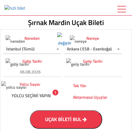
Şırnak Mardin Uçak Bileti
Nereden
Nereye
İstanbul (Tümü)
Ankara ( ESB - Esenboğa)
Gidiş Tarihi
Geliş Tarihi
Yolcu Sayısı
Tek Yön
1
YOLCU SEÇİMİ YAPIN
Aktarmasız Uçuşlar
UÇAK BİLETİ BUL