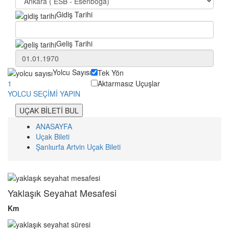
Gidiş Tarihi
Geliş Tarihi
Yolcu Sayısı
Tek Yön
Aktarmasız Uçuşlar
1
YOLCU SEÇİMİ YAPIN
UÇAK BİLETİ BUL
ANASAYFA
Uçak Bileti
Şanlıurfa Artvin Uçak Bileti
Yaklaşık Seyahat Mesafesi
Km