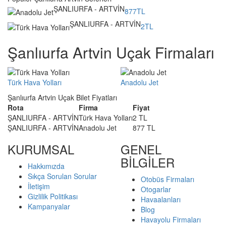
ŞANLIURFA - ARTVİN
877TL
ŞANLIURFA - ARTVİN
2TL
Şanlıurfa Artvin Uçak Firmaları
Türk Hava Yolları
Anadolu Jet
Şanlıurfa Artvin Uçak Bilet Fiyatları
Rota
Firma
Fiyat
ŞANLIURFA - ARTVİN
Türk Hava Yolları
2 TL
ŞANLIURFA - ARTVİN
Anadolu Jet
877 TL
KURUMSAL
GENEL
BİLGİLER
Hakkımızda
Sıkça Sorulan Sorular
Otobüs Firmaları
İletişim
Otogarlar
Gizlilik Politikası
Havaalanları
Kampanyalar
Blog
Havayolu Firmaları