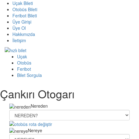
Uçak Bileti
Otobüs Bileti
Feribot Bileti
Üye Girişi
Üye Ol
Hakkımızda
İletişim
Uçak
Otobüs
Feribot
Bilet Sorgula
Çankırı Otogarı
Nereden
Nereye