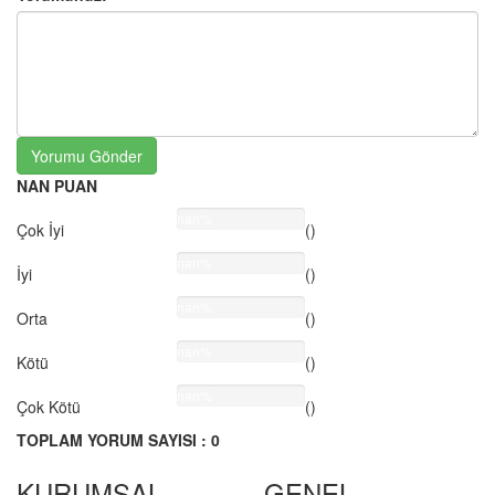
Yorumu Gönder
NAN PUAN
nan%
Çok İyi
()
nan%
İyi
()
nan%
Orta
()
nan%
Kötü
()
nan%
Çok Kötü
()
TOPLAM YORUM SAYISI : 0
KURUMSAL
GENEL