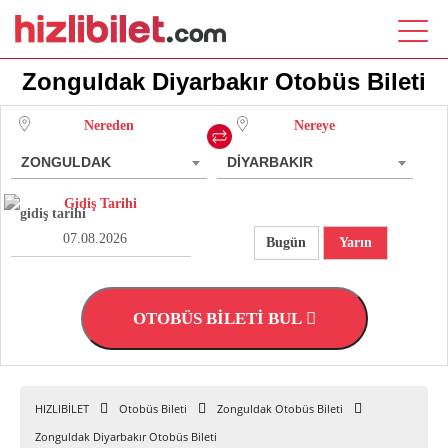
Zonguldak Diyarbakır Otobüs Bileti
Nereden
Nereye
ZONGULDAK
DİYARBAKIR
Gidiş Tarihi
Bugün
Yarın
OTOBÜS BİLETİ BUL
HIZLIBİLET
Otobüs Bileti
Zonguldak Otobüs Bileti
Zonguldak Diyarbakır Otobüs Bileti