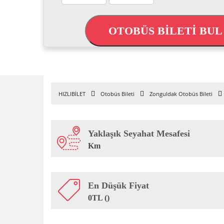
OTOBÜS BİLETİ BU
HIZLIBİLET
Otobüs Bileti
Zonguldak Otobüs Bileti
Yaklaşık Seyahat Mesafesi
Km
En Düşük Fiyat
0TL ()