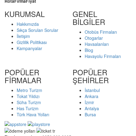
Rota
Firma
Fiyat
KURUMSAL
GENEL
BİLGİLER
Hakkımızda
Sıkça Sorulan Sorular
Otobüs Firmaları
İletişim
Otogarlar
Gizlilik Politikası
Havaalanları
Kampanyalar
Blog
Havayolu Firmaları
POPÜLER
POPÜLER
FİRMALAR
ŞEHİRLER
Metro Turizm
İstanbul
Tokat Yıldızı
Ankara
Süha Turizm
İzmir
Has Turizm
Antalya
Türk Hava Yolları
Bursa