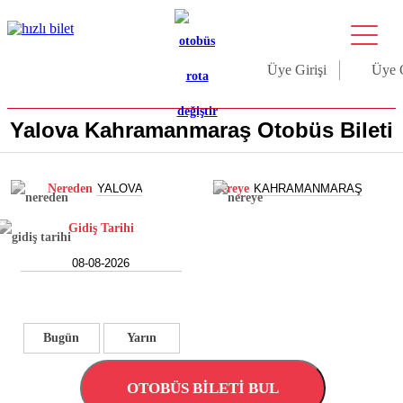
Üye Girişi
Üye 
Yalova Kahramanmaraş Otobüs Bileti
Nereden
Nereye
Gidiş Tarihi
Bugün
Yarın
OTOBÜS BİLETİ BUL