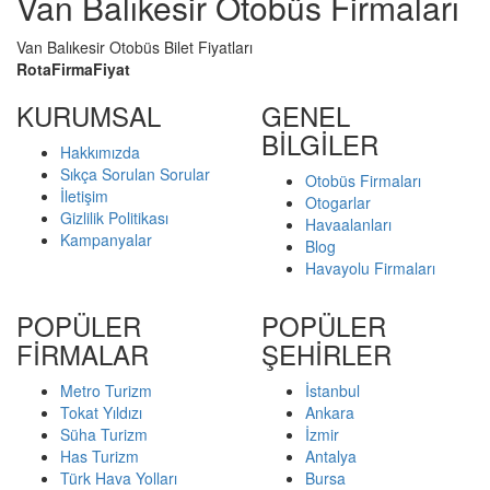
Van Balıkesir Otobüs Firmaları
Van Balıkesir Otobüs Bilet Fiyatları
Rota
Firma
Fiyat
KURUMSAL
GENEL
BİLGİLER
Hakkımızda
Sıkça Sorulan Sorular
Otobüs Firmaları
İletişim
Otogarlar
Gizlilik Politikası
Havaalanları
Kampanyalar
Blog
Havayolu Firmaları
POPÜLER
POPÜLER
FİRMALAR
ŞEHİRLER
Metro Turizm
İstanbul
Tokat Yıldızı
Ankara
Süha Turizm
İzmir
Has Turizm
Antalya
Türk Hava Yolları
Bursa