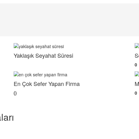
Yaklaşık Seyahat Süresi
S
0
En Çok Sefer Yapan Firma
M
()
0
ları