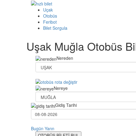
Uçak
Otobüs
Feribot
Bilet Sorgula
Uşak Muğla Otobüs Bil
Nereden
Nereye
Gidiş Tarihi
Bugün
Yarın
OTOBÜS BİLETİ BUL