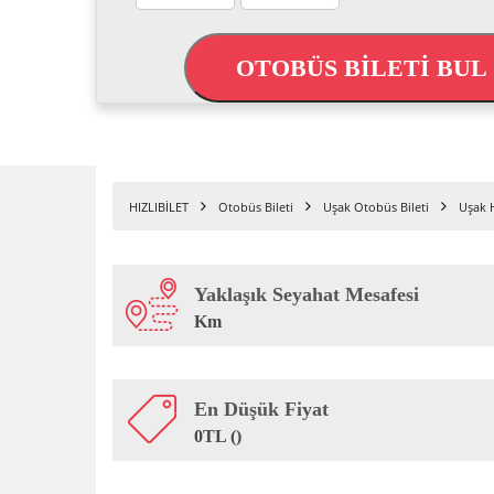
OTOBÜS BİLETİ BU
HIZLIBİLET
Otobüs Bileti
Uşak Otobüs Bileti
Uşak H
Yaklaşık Seyahat Mesafesi
Km
En Düşük Fiyat
0TL ()