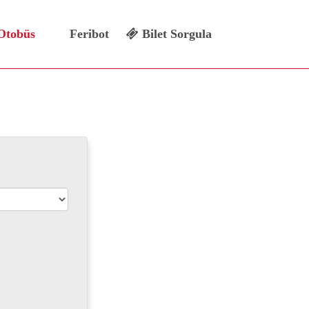
Otobüs
Feribot
Bilet Sorgula
eti