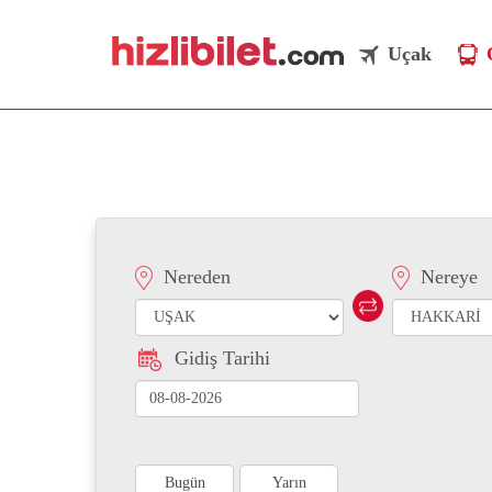
Uçak
Uşak Hakkari Otobüs Bil
Nereden
Nereye
Gidiş Tarihi
Bugün
Yarın