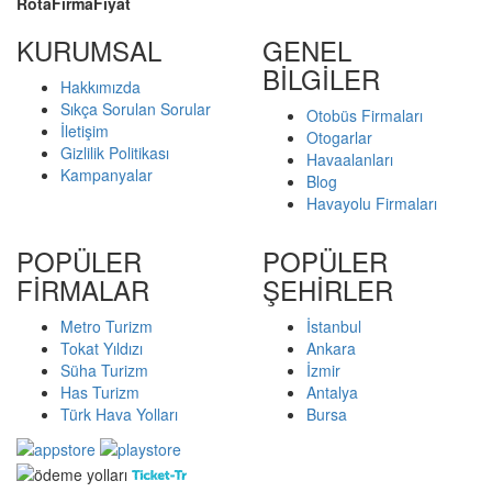
Rota
Firma
Fiyat
KURUMSAL
GENEL
BİLGİLER
Hakkımızda
Sıkça Sorulan Sorular
Otobüs Firmaları
İletişim
Otogarlar
Gizlilik Politikası
Havaalanları
Kampanyalar
Blog
Havayolu Firmaları
POPÜLER
POPÜLER
FİRMALAR
ŞEHİRLER
Metro Turizm
İstanbul
Tokat Yıldızı
Ankara
Süha Turizm
İzmir
Has Turizm
Antalya
Türk Hava Yolları
Bursa