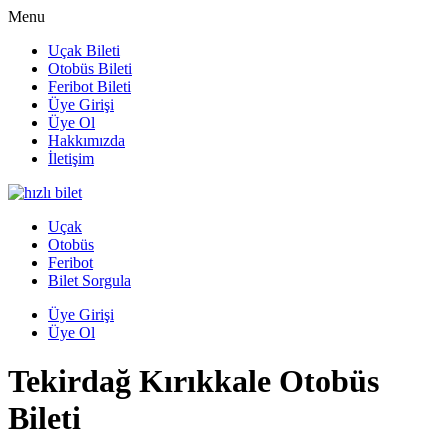
Menu
Uçak Bileti
Otobüs Bileti
Feribot Bileti
Üye Girişi
Üye Ol
Hakkımızda
İletişim
Uçak
Otobüs
Feribot
Bilet Sorgula
Üye Girişi
Üye Ol
Tekirdağ Kırıkkale Otobüs
Bileti