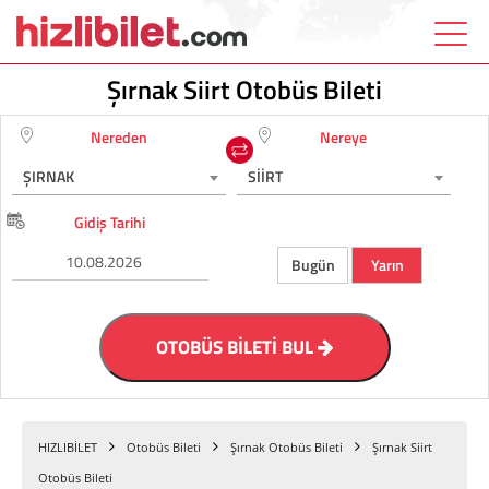
Şırnak Siirt Otobüs Bileti
Nereden
Nereye
ŞIRNAK
SİİRT
Gidiş Tarihi
Bugün
Yarın
OTOBÜS BİLETİ BUL
HIZLIBİLET
Otobüs Bileti
Şırnak Otobüs Bileti
Şırnak Siirt
Otobüs Bileti