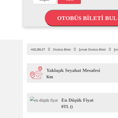
OTOBÜS BİLETİ BU
HIZLIBİLET
Otobüs Bileti
Şırnak Otobüs Bileti
Şır
Yaklaşık Seyahat Mesafesi
Km
En Düşük Fiyat
0TL ()