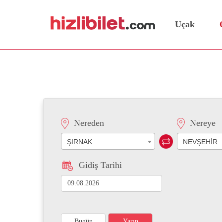
Uçak
Şırnak Nevşehir Otobüs B
Nereden
Nereye
ŞIRNAK
NEVŞEHİR
Gidiş Tarihi
Bugün
Yarın