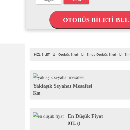
OTOBÜS BİLETİ BU
HIZLIBİLET
Otobüs Bileti
Sinop Otobüs Bileti
Sin
Yaklaşık Seyahat Mesafesi
Km
En Düşük Fiyat
0TL ()