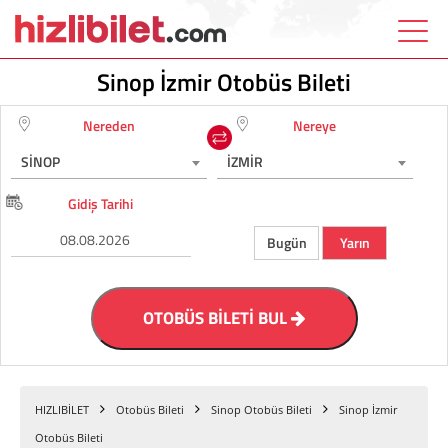
Sinop İzmir Otobüs Bileti
Nereden
Nereye
SİNOP
İZMİR
Gidiş Tarihi
Bugün
Yarın
OTOBÜS BİLETİ BUL
HIZLIBİLET
Otobüs Bileti
Sinop Otobüs Bileti
Sinop İzmir
Otobüs Bileti