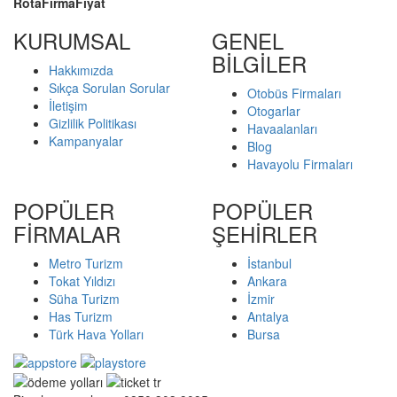
Rota
Firma
Fiyat
KURUMSAL
GENEL
BİLGİLER
Hakkımızda
Sıkça Sorulan Sorular
Otobüs Firmaları
İletişim
Otogarlar
Gizlilik Politikası
Havaalanları
Kampanyalar
Blog
Havayolu Firmaları
POPÜLER
POPÜLER
FİRMALAR
ŞEHİRLER
Metro Turizm
İstanbul
Tokat Yıldızı
Ankara
Süha Turizm
İzmir
Has Turizm
Antalya
Türk Hava Yolları
Bursa