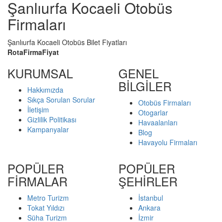
Şanlıurfa Kocaeli Otobüs
Firmaları
Şanlıurfa Kocaeli Otobüs Bilet Fiyatları
Rota
Firma
Fiyat
KURUMSAL
GENEL
BİLGİLER
Hakkımızda
Sıkça Sorulan Sorular
Otobüs Firmaları
İletişim
Otogarlar
Gizlilik Politikası
Havaalanları
Kampanyalar
Blog
Havayolu Firmaları
POPÜLER
POPÜLER
FİRMALAR
ŞEHİRLER
Metro Turizm
İstanbul
Tokat Yıldızı
Ankara
Süha Turizm
İzmir