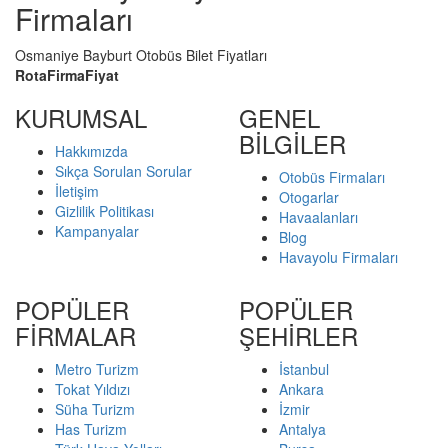
Firmaları
Osmaniye Bayburt Otobüs Bilet Fiyatları
Rota
Firma
Fiyat
KURUMSAL
GENEL
BİLGİLER
Hakkımızda
Sıkça Sorulan Sorular
Otobüs Firmaları
İletişim
Otogarlar
Gizlilik Politikası
Havaalanları
Kampanyalar
Blog
Havayolu Firmaları
POPÜLER
POPÜLER
FİRMALAR
ŞEHİRLER
Metro Turizm
İstanbul
Tokat Yıldızı
Ankara
Süha Turizm
İzmir
Has Turizm
Antalya