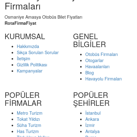
Firmaları
Osmaniye Amasya Otobüs Bilet Fiyatları
Rota
Firma
Fiyat
KURUMSAL
GENEL
BİLGİLER
Hakkımızda
Sıkça Sorulan Sorular
Otobüs Firmaları
İletişim
Otogarlar
Gizlilik Politikası
Havaalanları
Kampanyalar
Blog
Havayolu Firmaları
POPÜLER
POPÜLER
FİRMALAR
ŞEHİRLER
Metro Turizm
İstanbul
Tokat Yıldızı
Ankara
Süha Turizm
İzmir
Has Turizm
Antalya