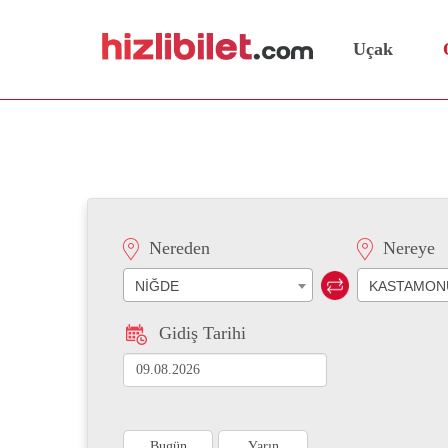
Uçak
Niğde Kastamonu Otobüs
Nereden
Nereye
NİĞDE
KASTAMON
Gidiş Tarihi
Bugün
Yarın