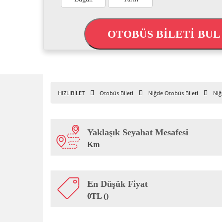
OTOBÜS BİLETİ BU
HIZLIBİLET
Otobüs Bileti
Niğde Otobüs Bileti
Niğ
Yaklaşık Seyahat Mesafesi
Km
En Düşük Fiyat
0TL ()