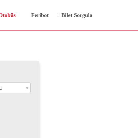
Otobüs
Feribot
Bilet Sorgula
 Bileti
U