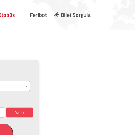
Otobüs
Feribot
Bilet Sorgula
Yarın