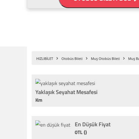
HIZLIBİLET
Otobüs Bileti
Muş Otobüs Bileti
Muş Ba
Yaklaşık Seyahat Mesafesi
Km
En Düşük Fiyat
0TL ()