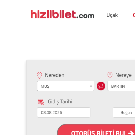
Uçak
Muş Bartın Otobüs Bileti
Nereden
Nereye
MUŞ
BARTIN
Gidiş Tarihi
Bugün
OTOBÜS BİLETİ BUL