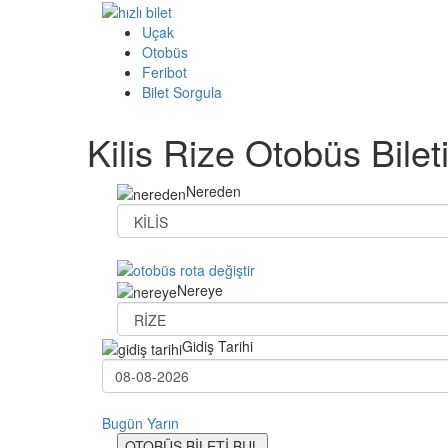
Uçak
Otobüs
Feribot
Bilet Sorgula
Kilis Rize Otobüs Bilet
Nereden
Nereye
Gidiş Tarihi
Bugün
Yarın
OTOBÜS BİLETİ BUL