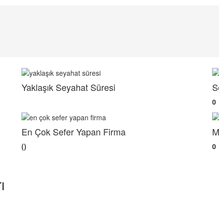
Yaklaşık Seyahat Süresi
S
0
En Çok Sefer Yapan Firma
M
()
0
ı