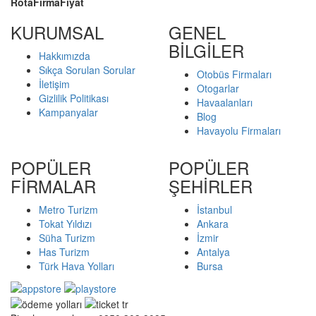
Rota
Firma
Fiyat
KURUMSAL
GENEL
BİLGİLER
Hakkımızda
Sıkça Sorulan Sorular
Otobüs Firmaları
İletişim
Otogarlar
Gizlilik Politikası
Havaalanları
Kampanyalar
Blog
Havayolu Firmaları
POPÜLER
POPÜLER
FİRMALAR
ŞEHİRLER
Metro Turizm
İstanbul
Tokat Yıldızı
Ankara
Süha Turizm
İzmir
Has Turizm
Antalya
Türk Hava Yolları
Bursa