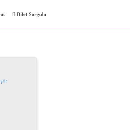
bot
Bilet Sorgula
eti