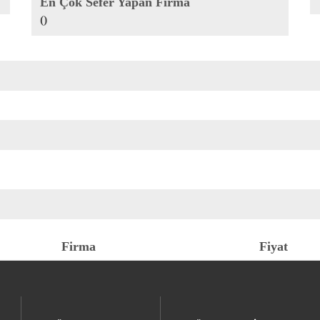
En Çok Sefer Yapan Firma
()
Firma
Fiyat