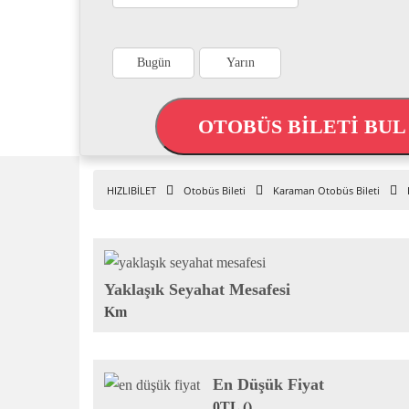
Bugün
Yarın
OTOBÜS BİLETİ BU
HIZLIBİLET
Otobüs Bileti
Karaman Otobüs Bileti
Yaklaşık Seyahat Mesafesi
Km
En Düşük Fiyat
0TL ()