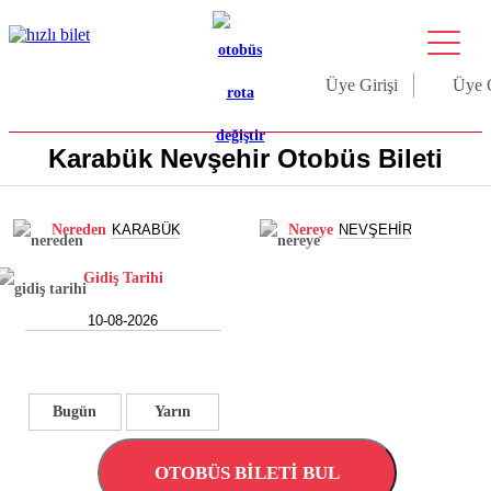
Üye Girişi
Üye 
Karabük Nevşehir Otobüs Bileti
Nereden
Nereye
Gidiş Tarihi
Bugün
Yarın
OTOBÜS BİLETİ BUL