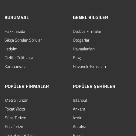
KURUMSAL
GENEL BİLGİLER
Hakkımızda
Otobüs Firmaları
Sıkça Sorulan Sorular
Otogarlar
İletişim
Havaalanları
Gizlilik Politikası
Blog
Kampanyalar
Havayolu Firmaları
POPÜLER FİRMALAR
POPÜLER ŞEHİRLER
Metro Turizm
İstanbul
Tokat Yıldızı
Ankara
Süha Turizm
İzmir
Has Turizm
Antalya
Türk Hava Yolları
Bursa