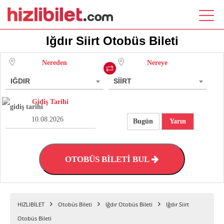
Iğdır Siirt Otobüs Bileti
Nereden
Nereye
IĞDIR
SİİRT
Gidiş Tarihi
Bugün
Yarın
OTOBÜS BİLETİ BUL
HIZLIBİLET
Otobüs Bileti
Iğdır Otobüs Bileti
Iğdır Siirt
Otobüs Bileti