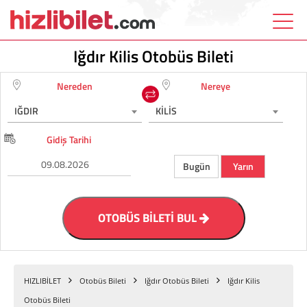
Iğdır Kilis Otobüs Bileti
Nereden
Nereye
IĞDIR
KİLİS
Gidiş Tarihi
Bugün
Yarın
OTOBÜS BİLETİ BUL
HIZLIBİLET
Otobüs Bileti
Iğdır Otobüs Bileti
Iğdır Kilis
Otobüs Bileti