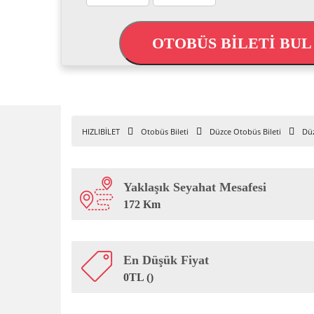
OTOBÜS BİLETİ BU
HIZLIBİLET
Otobüs Bileti
Düzce Otobüs Bileti
Düz
Yaklaşık Seyahat Mesafesi
172 Km
En Düşük Fiyat
0TL ()