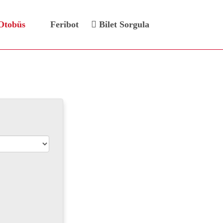
Otobüs
Feribot
Bilet Sorgula
eti