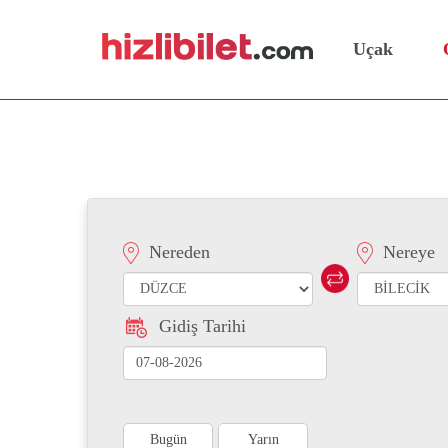
Uçak
Düzce Bilecik Otobüs Bil
Nereden
Nereye
Gidiş Tarihi
Bugün
Yarın