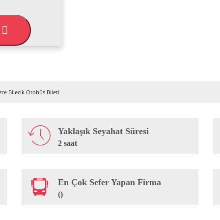
L
ce Bilecik Otobüs Bileti
Yaklaşık Seyahat Süresi
2 saat
En Çok Sefer Yapan Firma
()