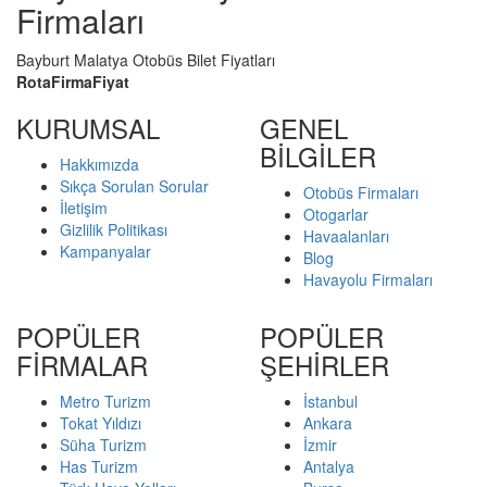
Firmaları
Bayburt Malatya Otobüs Bilet Fiyatları
Rota
Firma
Fiyat
KURUMSAL
GENEL
BİLGİLER
Hakkımızda
Sıkça Sorulan Sorular
Otobüs Firmaları
İletişim
Otogarlar
Gizlilik Politikası
Havaalanları
Kampanyalar
Blog
Havayolu Firmaları
POPÜLER
POPÜLER
FİRMALAR
ŞEHİRLER
Metro Turizm
İstanbul
Tokat Yıldızı
Ankara
Süha Turizm
İzmir
Has Turizm
Antalya