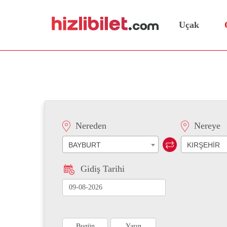
Uçak
Bayburt Kırşehir Otobüs 
Nereden
Nereye
BAYBURT
KIRŞEHİR
Gidiş Tarihi
Bugün
Yarın