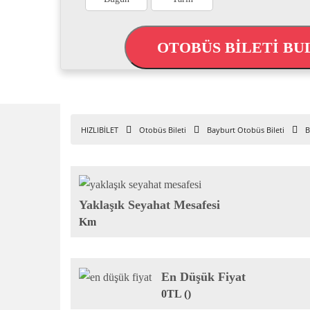
OTOBÜS BİLETİ BU
HIZLIBİLET
Otobüs Bileti
Bayburt Otobüs Bileti
B
Yaklaşık Seyahat Mesafesi
Km
En Düşük Fiyat
0TL ()