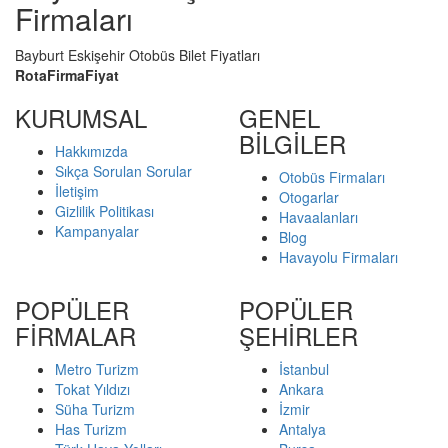
Firmaları
Bayburt Eskişehir Otobüs Bilet Fiyatları
Rota
Firma
Fiyat
KURUMSAL
GENEL
BİLGİLER
Hakkımızda
Sıkça Sorulan Sorular
Otobüs Firmaları
İletişim
Otogarlar
Gizlilik Politikası
Havaalanları
Kampanyalar
Blog
Havayolu Firmaları
POPÜLER
POPÜLER
FİRMALAR
ŞEHİRLER
Metro Turizm
İstanbul
Tokat Yıldızı
Ankara
Süha Turizm
İzmir
Has Turizm
Antalya