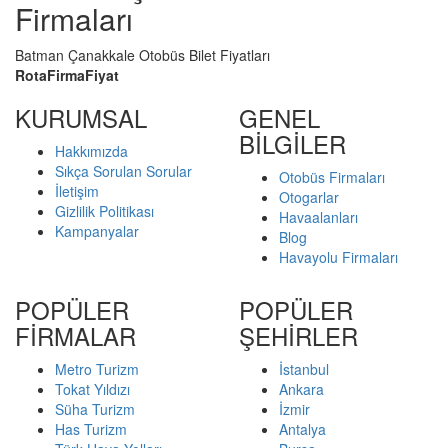
Firmaları
Batman Çanakkale Otobüs Bilet Fiyatları
Rota
Firma
Fiyat
KURUMSAL
GENEL
BİLGİLER
Hakkımızda
Sıkça Sorulan Sorular
Otobüs Firmaları
İletişim
Otogarlar
Gizlilik Politikası
Havaalanları
Kampanyalar
Blog
Havayolu Firmaları
POPÜLER
POPÜLER
FİRMALAR
ŞEHİRLER
Metro Turizm
İstanbul
Tokat Yıldızı
Ankara
Süha Turizm
İzmir
Has Turizm
Antalya