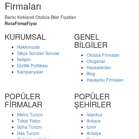
Firmaları
Bartın Kırklareli Otobüs Bilet Fiyatları
Rota
Firma
Fiyat
KURUMSAL
GENEL
BİLGİLER
Hakkımızda
Sıkça Sorulan Sorular
Otobüs Firmaları
İletişim
Otogarlar
Gizlilik Politikası
Havaalanları
Kampanyalar
Blog
Havayolu Firmaları
POPÜLER
POPÜLER
FİRMALAR
ŞEHİRLER
Metro Turizm
İstanbul
Tokat Yıldızı
Ankara
Süha Turizm
İzmir
Has Turizm
Antalya