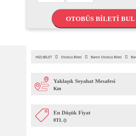
OTOBÜS BİLETİ BU
HIZLIBİLET
Otobüs Bileti
Bartın Otobüs Bileti
Bar
Yaklaşık Seyahat Mesafesi
Km
En Düşük Fiyat
0TL ()