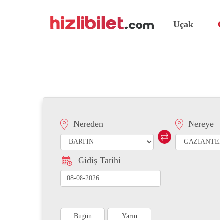
Uçak
Bartın Gaziantep Otobüs 
Nereden
Nereye
Gidiş Tarihi
Bugün
Yarın