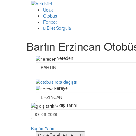
Uçak
Otobüs
Feribot
Bilet Sorgula
Bartın Erzincan Otobüs
Nereden
Nereye
Gidiş Tarihi
Bugün
Yarın
OTOBÜS BİLETİ BUL