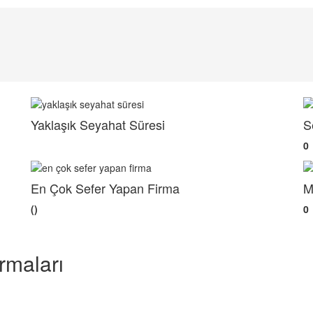
Yaklaşık Seyahat Süresi
S
0
En Çok Sefer Yapan Firma
M
()
0
rmaları