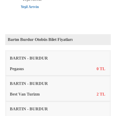
Yeşil Artvin
Bartın Burdur Otobüs Bilet Fiyatları
Rota
Firma
Fiyat
BARTIN - BURDUR
Pegasus
0 TL
BARTIN - BURDUR
Best Van Turizm
2 TL
BARTIN - BURDUR