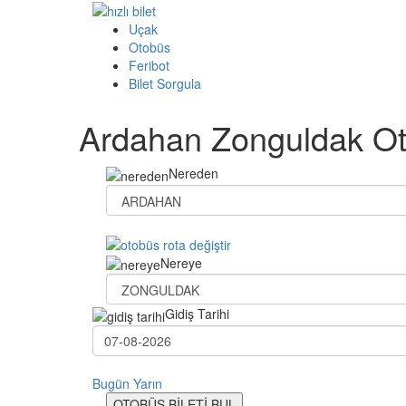
Uçak
Otobüs
Feribot
Bilet Sorgula
Ardahan Zonguldak Oto
Nereden
Nereye
Gidiş Tarihi
Bugün
Yarın
OTOBÜS BİLETİ BUL