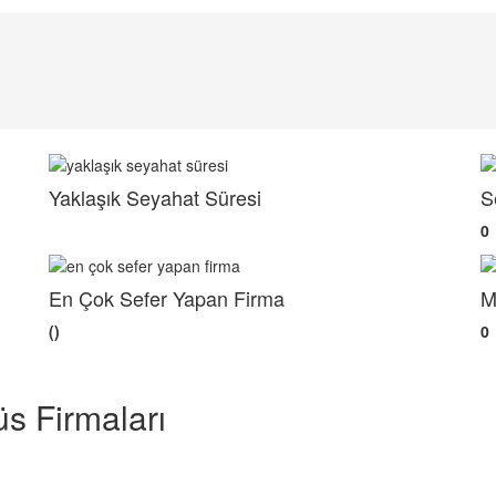
Yaklaşık Seyahat Süresi
S
0
En Çok Sefer Yapan Firma
M
()
0
s Firmaları