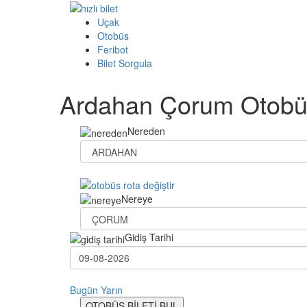
Uçak
Otobüs
Feribot
Bilet Sorgula
Ardahan Çorum Otobüs
Nereden
Nereye
Gidiş Tarihi
Bugün
Yarın
OTOBÜS BİLETİ BUL