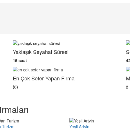
Yaklaşık Seyahat Süresi
S
15 saat
4
En Çok Sefer Yapan Firma
M
(8)
2
rmaları
n Turizm
Yeşil Artvin