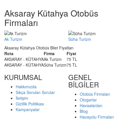
Aksaray Kütahya Otobüs
Firmaları
Ak Turizm
Süha Turizm
Aksaray Kütahya Otobüs Bilet Fiyatları
Rota
Firma
Fiyat
AKSARAY - KÜTAHYA
Ak Turizm
75 TL
AKSARAY - KÜTAHYA
Süha Turizm
75 TL
KURUMSAL
GENEL
BİLGİLER
Hakkımızda
Sıkça Sorulan Sorular
Otobüs Firmaları
İletişim
Otogarlar
Gizlilik Politikası
Havaalanları
Kampanyalar
Blog
Havayolu Firmaları