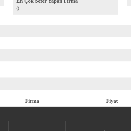
En Çok Sefer Yapan Firma
()
Firma
Fiyat