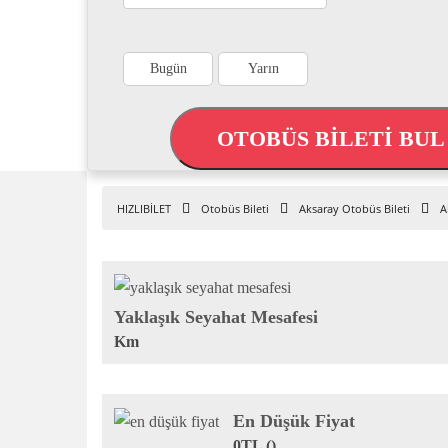
Bugün
Yarın
OTOBÜS BİLETİ BU
HIZLIBİLET
Otobüs Bileti
Aksaray Otobüs Bileti
A
Yaklaşık Seyahat Mesafesi
Km
En Düşük Fiyat
0TL ()