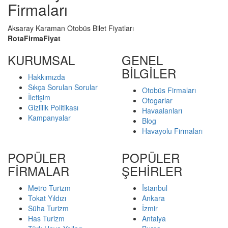
Firmaları
Aksaray Karaman Otobüs Bilet Fiyatları
Rota
Firma
Fiyat
KURUMSAL
GENEL
BİLGİLER
Hakkımızda
Sıkça Sorulan Sorular
Otobüs Firmaları
İletişim
Otogarlar
Gizlilik Politikası
Havaalanları
Kampanyalar
Blog
Havayolu Firmaları
POPÜLER
POPÜLER
FİRMALAR
ŞEHİRLER
Metro Turizm
İstanbul
Tokat Yıldızı
Ankara
Süha Turizm
İzmir
Has Turizm
Antalya