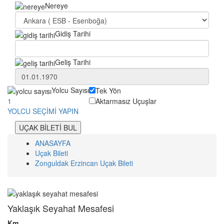
Nereye
Gidiş Tarihi
Geliş Tarihi
Yolcu Sayısı
Tek Yön
Aktarmasız Uçuşlar
1
YOLCU SEÇİMİ YAPIN
UÇAK BİLETİ BUL
ANASAYFA
Uçak Bileti
Zonguldak Erzincan Uçak Bileti
Yaklaşık Seyahat Mesafesi
Km