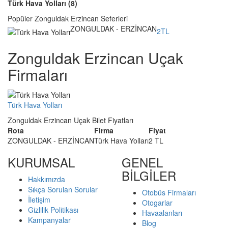
Türk Hava Yolları (8)
Popüler Zonguldak Erzincan Seferleri
ZONGULDAK - ERZİNCAN
2TL
Zonguldak Erzincan Uçak
Firmaları
Türk Hava Yolları
Zonguldak Erzincan Uçak Bilet Fiyatları
Rota
Firma
Fiyat
ZONGULDAK - ERZİNCAN
Türk Hava Yolları
2 TL
KURUMSAL
GENEL
BİLGİLER
Hakkımızda
Sıkça Sorulan Sorular
Otobüs Firmaları
İletişim
Otogarlar
Gizlilik Politikası
Havaalanları
Kampanyalar
Blog